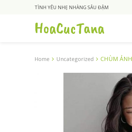
TÌNH YÊU NHẸ NHÀNG SÂU ĐẬM
HoaCucTana
CHÙM ẢNH 
Home
Uncategorized