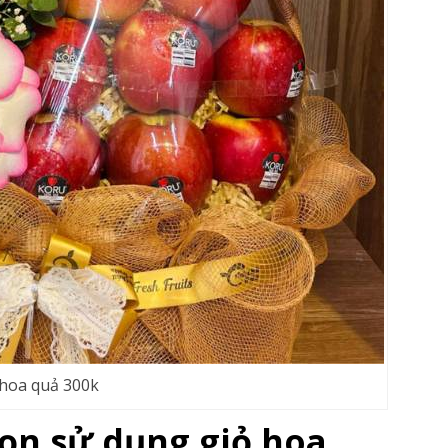
 hoa quả 300k
chọn sử dụng giỏ hoa