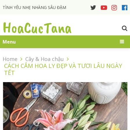
TÌNH YÊU NHẸ NHÀNG SÂU ĐẬM
HoaCucTana
Menu
Home
Cây & Hoa chậu
CÁCH CẮM HOA LY ĐẸP VÀ TƯƠI LÂU NGÀY
TẾT